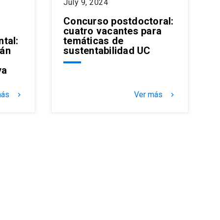
July 9, 2024
Concurso postdoctoral:
cuatro vacantes para
tal:
temáticas de
ián
sustentabilidad UC
ya
más
Ver más
keyboard_arrow_right
keyboard_arrow_right