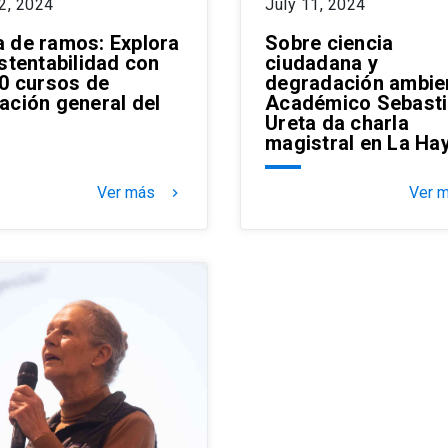
2, 2024
July 11, 2024
 de ramos: Explora
Sobre ciencia
stentabilidad con
ciudadana y
10 cursos de
degradación ambien
ación general del
Académico Sebast
Ureta da charla
magistral en La Ha
Ver más
Ver 
keyboard_arrow_right