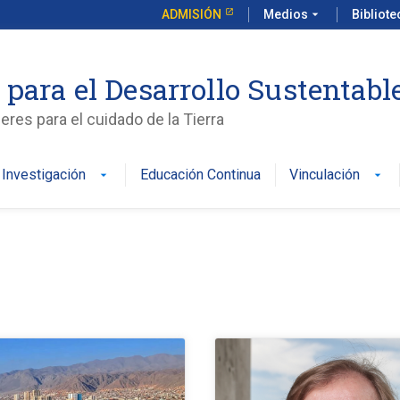
ADMISIÓN
Medios
arrow_drop_down
Bibliot
 para el Desarrollo Sustentabl
es para el cuidado de la Tierra
Investigación
Educación Continua
Vinculación
arrow_drop_down
arrow_drop_down