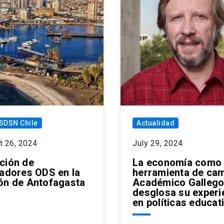
SDSN Chile
Actualidad
t 26, 2024
July 29, 2024
ción de
La economía como
cadores ODS en la
herramienta de cam
ón de Antofagasta
Académico Galleg
desglosa su experi
en políticas educat