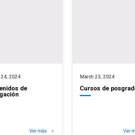
 24, 2024
March 23, 2024
enidos de
Cursos de posgra
lgación
Ver más
Ver 
keyboard_arrow_right