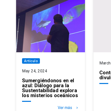
Artículo
March
May 24, 2024
Cont
divu
Sumergiéndonos en el
azul: Diálogo para la
Sustentabilidad explora
los misterios oceánicos
Ver más
keyboard_arrow_right