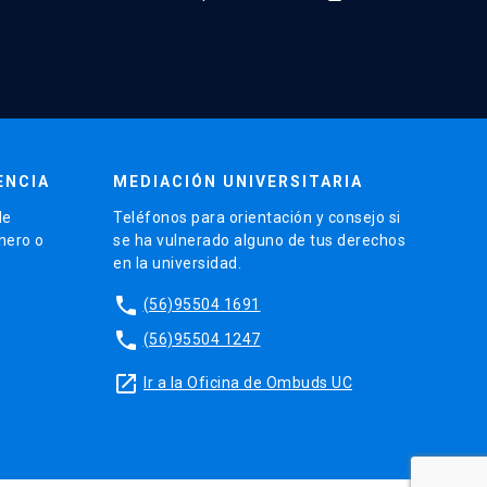
ENCIA
MEDIACIÓN UNIVERSITARIA
de
Teléfonos para orientación y consejo si
énero o
se ha vulnerado alguno de tus derechos
en la universidad.
phone
(56)95504 1691
phone
(56)95504 1247
launch
Ir a la Oficina de Ombuds UC