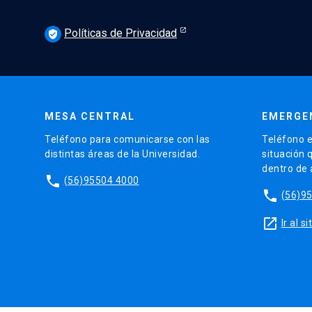
Políticas de Privacidad
verified_user
MESA CENTRAL
EMERGE
Teléfono para comunicarse con las
Teléfono e
distintas áreas de la Universidad.
situación 
dentro de
phone
(56)95504 4000
phone
(56)9
launch
Ir al 