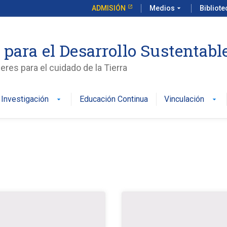
ADMISIÓN
Medios
arrow_drop_down
Bibliot
 para el Desarrollo Sustentabl
es para el cuidado de la Tierra
Investigación
Educación Continua
Vinculación
arrow_drop_down
arrow_drop_down