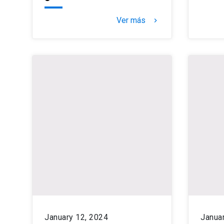
Ver más
keyboard_arrow_right
January 12, 2024
Janua