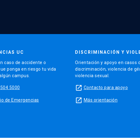
NCIAS UC
DISCRIMINACIÓN Y VIOL
n caso de accidente o
Orientación y apoyo en casos 
que ponga en riesgo tu vida
discriminación, violencia de g
 algún campus.
violencia sexual.
launch
5504 5000
Contacto para apoyo
launch
sitio de Emergencias
Más orientación