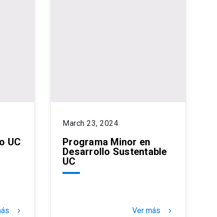
March 23, 2024
do UC
Programa Minor en
Desarrollo Sustentable
UC
más
Ver más
keyboard_arrow_right
keyboard_arrow_right