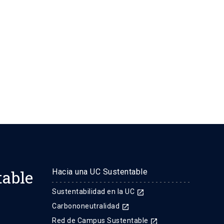
table
Hacia una UC Sustentable
Sustentabilidad en la UC
launch
Carbononeutralidad
launch
Red de Campus Sustentable
launch