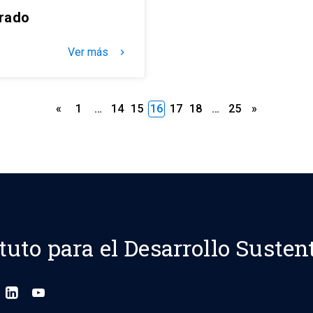
rado
Ver más
keyboard_arrow_right
Posts
«
1
…
14
15
16
17
18
…
25
»
pagination
ituto para el Desarrollo Susten