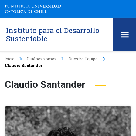
Instituto para el Desarrollo
Sustentable
keyboard_arrow_right
keyboard_arrow_right
keyboard_arrow_right
Inicio
Quiénes somos
Nuestro Equipo
Claudio Santander
Claudio Santander