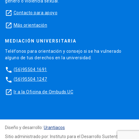
género o violencia sexual.
launch
Contacto para apoyo
launch
Más orientación
MEDIACIÓN UNIVERSITARIA
Teléfonos para orientación y consejo si se ha vulnerado
alguno de tus derechos en la universidad.
phone
(56)95504 1691
phone
(56)95504 1247
launch
Ir a la Oficina de Ombuds UC
Diseño y desarrollo:
Urantiacos
Sitio administrado por: Instituto para el Desarrollo Sustentable