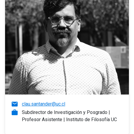
email
clau.santander@uc.cl
work
Subdirector de Investigación y Posgrado |
Profesor Asistente | Instituto de Filosofía UC