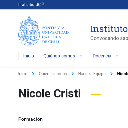
Ir al sitio UC
Instituto
Convocando saber
Inicio
Quiénes somos
Docencia
arrow_drop_down
arrow_drop_down
keyboard_arrow_right
keyboard_arrow_right
keyboard_arrow_right
Inicio
Quiénes somos
Nuestro Equipo
Nicol
Nicole Cristi
Formación