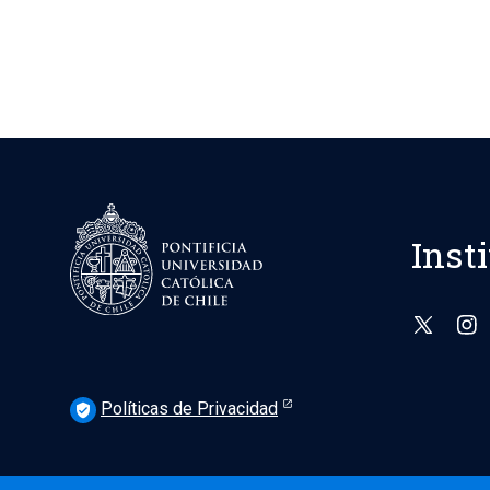
Inst
Políticas de Privacidad
verified_user