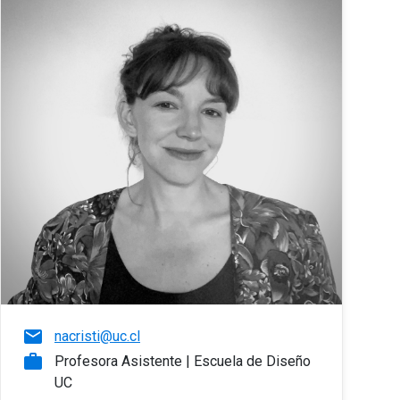
email
nacristi@uc.cl
work
Profesora Asistente | Escuela de Diseño
UC