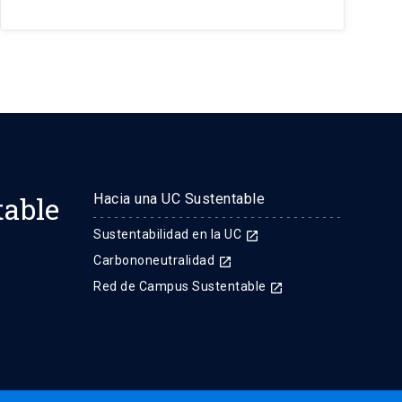
table
Hacia una UC Sustentable
Sustentabilidad en la UC
launch
Carbononeutralidad
launch
Red de Campus Sustentable
launch