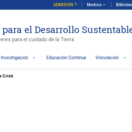
ADMISIÓN
Medios
arrow_drop_down
Bibliot
 para el Desarrollo Sustentabl
es para el cuidado de la Tierra
Investigación
Educación Continua
Vinculación
arrow_drop_down
arrow_drop_down
e Cristi