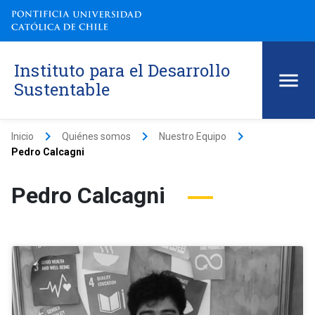
Instituto para el Desarrollo
Sustentable
keyboard_arrow_right
keyboard_arrow_right
keyboard_arrow_right
Inicio
Quiénes somos
Nuestro Equipo
Pedro Calcagni
Pedro Calcagni