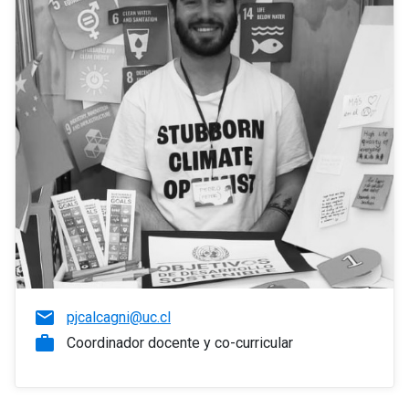
email
pjcalcagni@uc.cl
work
Coordinador docente y co-curricular