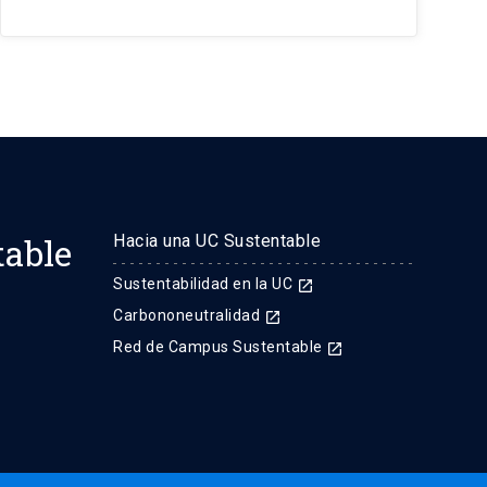
table
Hacia una UC Sustentable
Sustentabilidad en la UC
launch
Carbononeutralidad
launch
Red de Campus Sustentable
launch