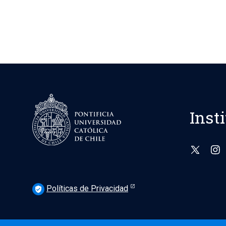
Inst
Políticas de Privacidad
verified_user