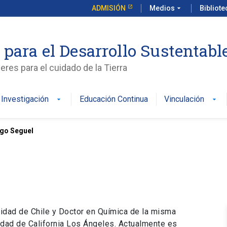
ADMISIÓN
Medios
arrow_drop_down
Bibliot
 para el Desarrollo Sustentabl
es para el cuidado de la Tierra
Investigación
Educación Continua
Vinculación
arrow_drop_down
arrow_drop_down
go Seguel
idad de Chile y Doctor en Química de la misma
sidad de California Los Ángeles. Actualmente es