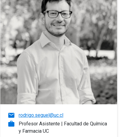
email
rodrigo.seguel@uc.cl
work
Profesor Asistente | Facultad de Química
y Farmacia UC