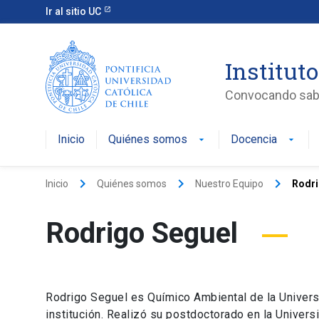
Ir al sitio UC
Instituto
Convocando saber
Inicio
Quiénes somos
Docencia
arrow_drop_down
arrow_drop_down
keyboard_arrow_right
keyboard_arrow_right
keyboard_arrow_right
Inicio
Quiénes somos
Nuestro Equipo
Rodri
Rodrigo Seguel
Rodrigo Seguel es Químico Ambiental de la Univers
institución. Realizó su postdoctorado en la Univer