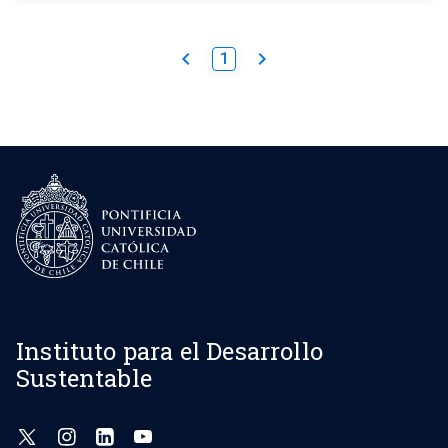
keyboard_arrow_left
keyboard_arrow_right
1
Instituto para el Desarrollo
Sustentable