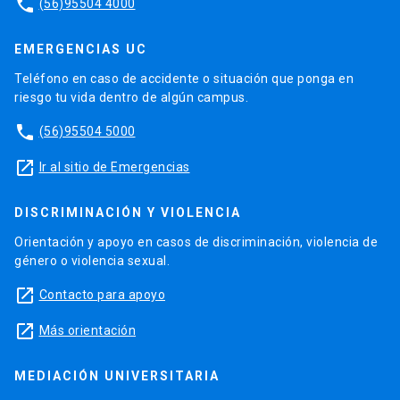
phone
(56)95504 4000
EMERGENCIAS UC
Teléfono en caso de accidente o situación que ponga en
riesgo tu vida dentro de algún campus.
phone
(56)95504 5000
launch
Ir al sitio de Emergencias
DISCRIMINACIÓN Y VIOLENCIA
Orientación y apoyo en casos de discriminación, violencia de
género o violencia sexual.
launch
Contacto para apoyo
launch
Más orientación
MEDIACIÓN UNIVERSITARIA