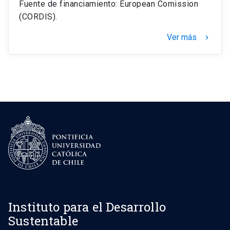
Fuente de financiamiento: European Comission
(CORDIS).
Ver más
keyboard_arrow_right
Instituto para el Desarrollo
Sustentable