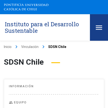
Instituto para el Desarrollo
Sustentable
keyboard_arrow_right
keyboard_arrow_right
Inicio
Vinculación
SDSN Chile
SDSN Chile
INFORMACIÓN
people
EQUIPO