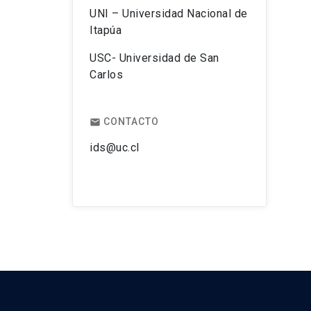
UNI – Universidad Nacional de
Itapúa
USC- Universidad de San
Carlos
CONTACTO
email
ids@uc.cl