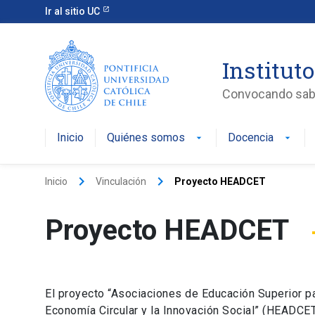
Ir al sitio UC
Instituto
Convocando saber
Inicio
Quiénes somos
Docencia
arrow_drop_down
arrow_drop_down
keyboard_arrow_right
keyboard_arrow_right
Inicio
Vinculación
Proyecto HEADCET
Proyecto HEADCET
El proyecto “Asociaciones de Educación Superior pa
Economía Circular y la Innovación Social” (HEADCET 