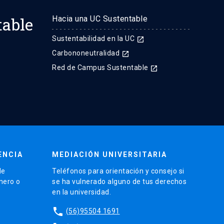
table
Hacia una UC Sustentable
Sustentabilidad en la UC
launch
Carbononeutralidad
launch
Red de Campus Sustentable
launch
ENCIA
MEDIACIÓN UNIVERSITARIA
de
Teléfonos para orientación y consejo si
énero o
se ha vulnerado alguno de tus derechos
en la universidad.
phone
(56)95504 1691