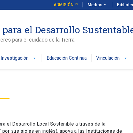
ADMISIÓN
Medios
arrow_drop_down
Bibliot
 para el Desarrollo Sustentabl
es para el cuidado de la Tierra
Investigación
Educación Continua
Vinculación
arrow_drop_down
arrow_drop_down
ra el Desarrollo Local Sostenible a través de la
por sus siglas en inglés), apoya a las Instituciones de