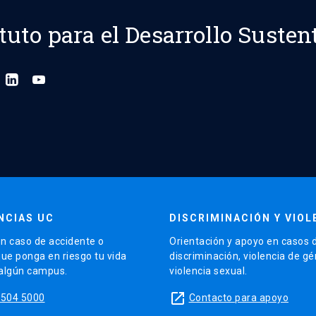
ituto para el Desarrollo Susten
NCIAS UC
DISCRIMINACIÓN Y VIOL
n caso de accidente o
Orientación y apoyo en casos 
que ponga en riesgo tu vida
discriminación, violencia de g
 algún campus.
violencia sexual.
launch
5504 5000
Contacto para apoyo