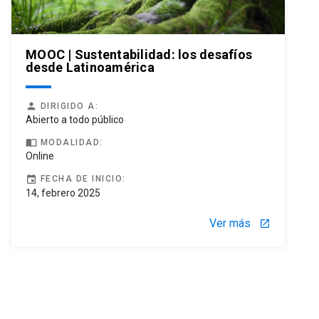
MOOC | Sustentabilidad: los desafíos
desde Latinoamérica
person
DIRIGIDO A:
Abierto a todo público
import_contacts
MODALIDAD:
Online
event
FECHA DE INICIO:
14, febrero 2025
Ver más
launch