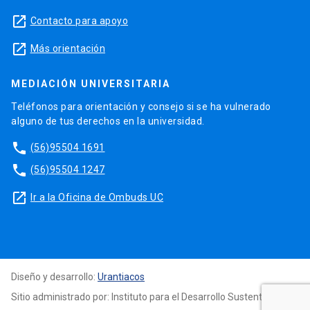
launch
Contacto para apoyo
launch
Más orientación
MEDIACIÓN UNIVERSITARIA
Teléfonos para orientación y consejo si se ha vulnerado
alguno de tus derechos en la universidad.
phone
(56)95504 1691
phone
(56)95504 1247
launch
Ir a la Oficina de Ombuds UC
Diseño y desarrollo:
Urantiacos
Sitio administrado por: Instituto para el Desarrollo Sustentable