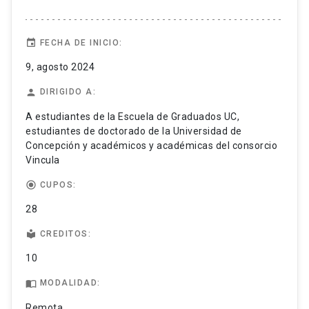
event
FECHA DE INICIO:
9, agosto 2024
person
DIRIGIDO A:
A estudiantes de la Escuela de Graduados UC,
estudiantes de doctorado de la Universidad de
Concepción y académicos y académicas del consorcio
Vincula
radio_button_checked
CUPOS:
28
local_library
CREDITOS:
10
import_contacts
MODALIDAD:
Remota