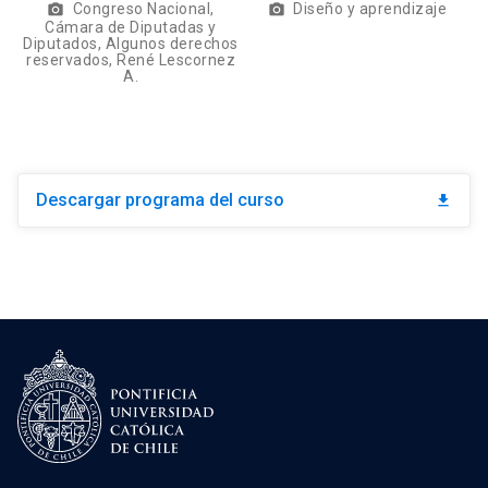
Diseño y aprendizaje
Congreso Nacional,
photo_camera
photo_camera
Cámara de Diputadas y
Diputados, Algunos derechos
reservados, René Lescornez
A.
Descargar programa del curso
download