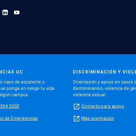
NCIAS UC
DISCRIMINACIÓN Y VIOL
n caso de accidente o
Orientación y apoyo en casos 
que ponga en riesgo tu vida
discriminación, violencia de g
 algún campus.
violencia sexual.
launch
5504 5000
Contacto para apoyo
launch
sitio de Emergencias
Más orientación