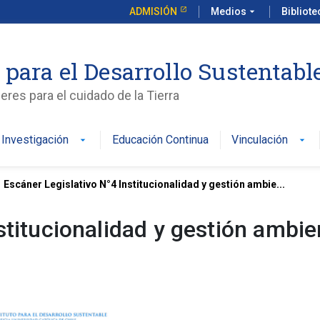
ADMISIÓN
Medios
arrow_drop_down
Bibliot
 para el Desarrollo Sustentabl
es para el cuidado de la Tierra
Investigación
Educación Continua
Vinculación
arrow_drop_down
arrow_drop_down
Escáner Legislativo N°4 Institucionalidad y gestión ambie...
stitucionalidad y gestión ambie