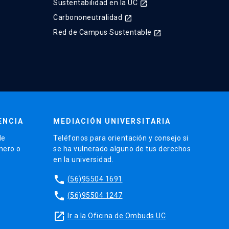
Sustentabilidad en la UC
launch
Carbononeutralidad
launch
Red de Campus Sustentable
launch
ENCIA
MEDIACIÓN UNIVERSITARIA
de
Teléfonos para orientación y consejo si
énero o
se ha vulnerado alguno de tus derechos
en la universidad.
phone
(56)95504 1691
phone
(56)95504 1247
launch
Ir a la Oficina de Ombuds UC