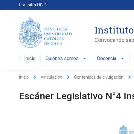
Ir al sitio UC
Instituto
Convocando saber
Inicio
Quiénes somos
Docencia
arrow_drop_down
arrow_drop_down
keyboard_arrow_right
keyboard_arrow_right
keyboard_arrow_right
Inicio
Vinculación
Contenidos de divulgación
Escáner Legislativo N°4 In