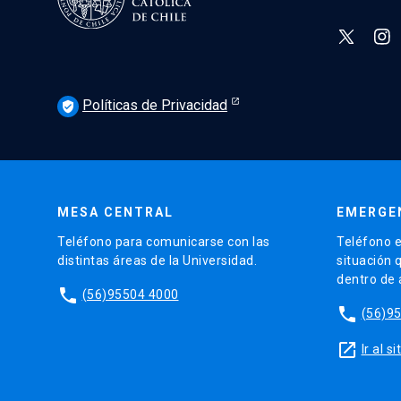
Políticas de Privacidad
verified_user
MESA CENTRAL
EMERGE
Teléfono para comunicarse con las
Teléfono e
distintas áreas de la Universidad.
situación 
dentro de
phone
(56)95504 4000
phone
(56)9
launch
Ir al 