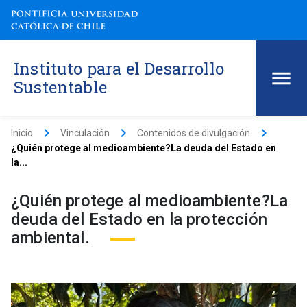
Instituto para el Desarrollo
Sustentable
keyboard_arrow_right
keyboard_arrow_right
keyboard_arrow_right
Inicio
Vinculación
Contenidos de divulgación
¿Quién protege al medioambiente?La deuda del Estado en
la...
¿Quién protege al medioambiente?La
deuda del Estado en la protección
ambiental.