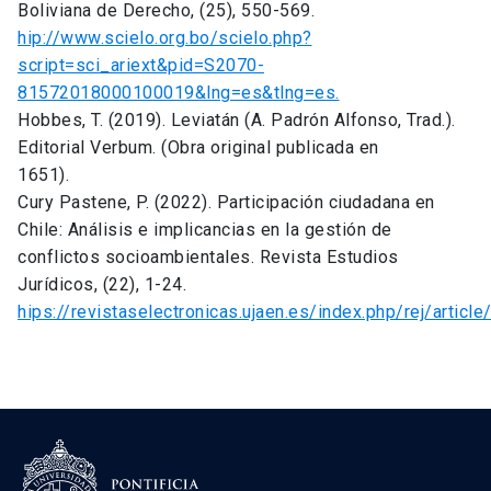
Boliviana de Derecho, (25), 550-569.
hip://www.scielo.org.bo/scielo.php?
script=sci_ariext&pid=S2070-
81572018000100019&lng=es&tlng=es.
Hobbes, T. (2019). Leviatán (A. Padrón Alfonso, Trad.).
Editorial Verbum. (Obra original publicada en
1651).
Cury Pastene, P. (2022). Participación ciudadana en
Chile: Análisis e implicancias en la gestión de
conflictos socioambientales. Revista Estudios
Jurídicos, (22), 1-24.
hips://revistaselectronicas.ujaen.es/index.php/rej/articl