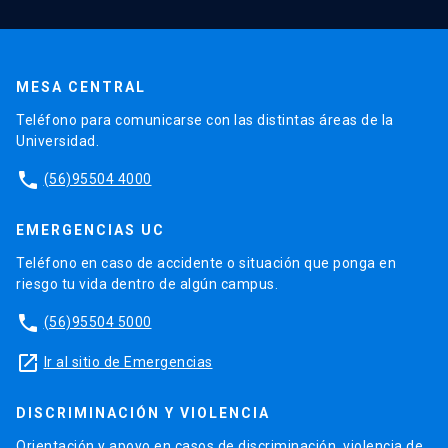
MESA CENTRAL
Teléfono para comunicarse con las distintas áreas de la
Universidad.
phone
(56)95504 4000
EMERGENCIAS UC
Teléfono en caso de accidente o situación que ponga en
riesgo tu vida dentro de algún campus.
phone
(56)95504 5000
launch
Ir al sitio de Emergencias
DISCRIMINACIÓN Y VIOLENCIA
Orientación y apoyo en casos de discriminación, violencia de