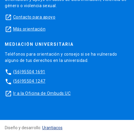
género o violencia sexual.
launch
Contacto para apoyo
launch
Más orientación
MEDIACIÓN UNIVERSITARIA
Teléfonos para orientación y consejo si se ha vulnerado
alguno de tus derechos en la universidad.
phone
(56)95504 1691
phone
(56)95504 1247
launch
Ir a la Oficina de Ombuds UC
Diseño y desarrollo:
Urantiacos