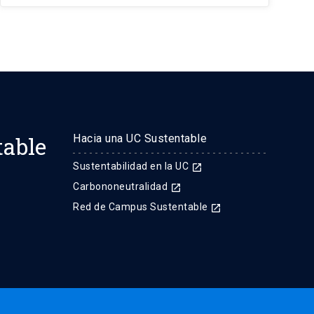
table
Hacia una UC Sustentable
Sustentabilidad en la UC
launch
Carbononeutralidad
launch
Red de Campus Sustentable
launch