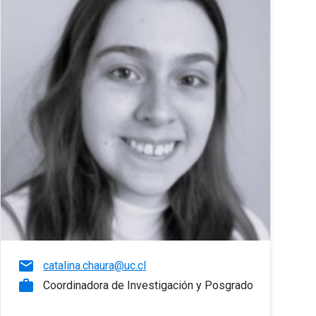
email
catalina.chaura@uc.cl
work
Coordinadora de Investigación y Posgrado