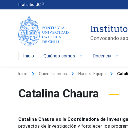
Ir al sitio UC
Instituto
Convocando saber
Inicio
Quiénes somos
Docencia
arrow_drop_down
arrow_drop_down
keyboard_arrow_right
keyboard_arrow_right
keyboard_arrow_right
Inicio
Quiénes somos
Nuestro Equipo
Catal
Catalina Chaura
Catalina Chaura
es la
Coordinadora de Investig
proyectos de investigación y fortalecer los progra