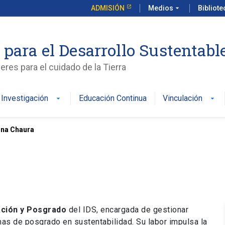
ADMISIÓN
Medios
arrow_drop_down
Bibliot
 para el Desarrollo Sustentabl
es para el cuidado de la Tierra
Investigación
Educación Continua
Vinculación
arrow_drop_down
arrow_drop_down
ina Chaura
ación y Posgrado
del IDS, encargada de gestionar
mas de posgrado en sustentabilidad. Su labor impulsa la