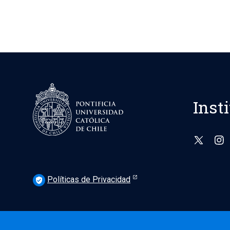
Inst
Políticas de Privacidad
verified_user