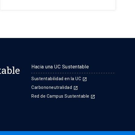
table
Hacia una UC Sustentable
Sustentabilidad en la UC
launch
Carbononeutralidad
launch
Red de Campus Sustentable
launch