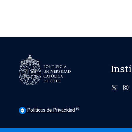
Inst
Políticas de Privacidad
verified_user