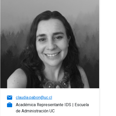
email
claudia.pabon@uc.cl
work
Académica Representante IDS | Escuela
de Administración UC