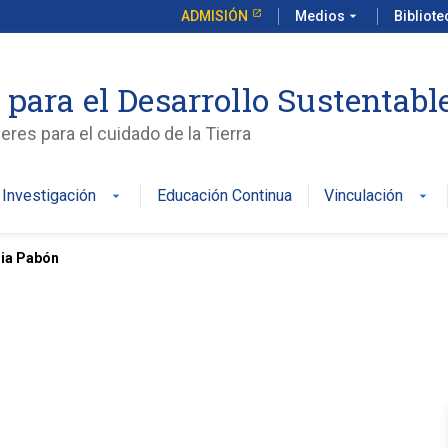
ADMISIÓN
Medios
arrow_drop_down
Bibliot
 para el Desarrollo Sustentabl
es para el cuidado de la Tierra
Investigación
Educación Continua
Vinculación
arrow_drop_down
arrow_drop_down
ia Pabón