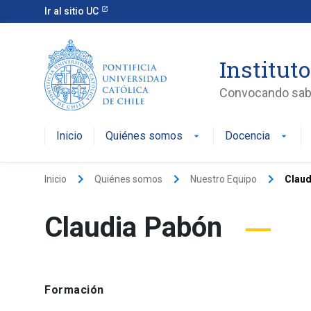
Ir al sitio UC
Instituto
Convocando saber
Inicio
Quiénes somos
Docencia
arrow_drop_down
arrow_drop_down
keyboard_arrow_right
keyboard_arrow_right
keyboard_arrow_right
Inicio
Quiénes somos
Nuestro Equipo
Claud
Claudia Pabón
Formación