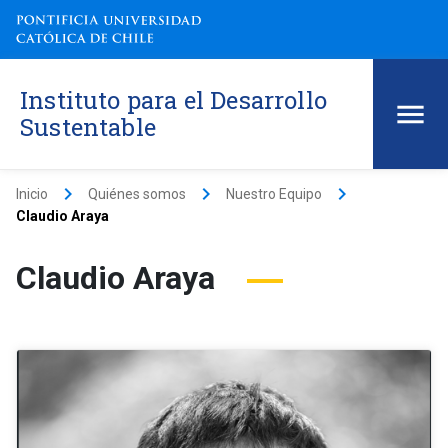
Instituto para el Desarrollo
Sustentable
keyboard_arrow_right
keyboard_arrow_right
keyboard_arrow_right
Inicio
Quiénes somos
Nuestro Equipo
Claudio Araya
Claudio Araya