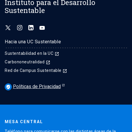
Instituto para el Desarrollo
Sustentable
Hacia una UC Sustentable
Sustentabilidad en la UC
launch
Carbononeutralidad
launch
Red de Campus Sustentable
launch
Políticas de Privacidad
verified_user
MESA CENTRAL
Teléfono para comunicarse con las distintas áreas de la