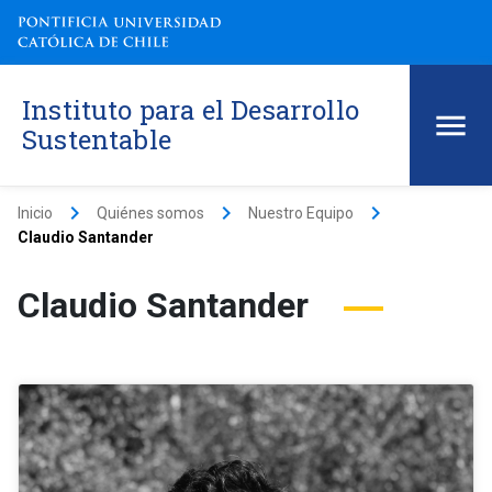
Instituto para el Desarrollo
Sustentable
keyboard_arrow_right
keyboard_arrow_right
keyboard_arrow_right
Inicio
Quiénes somos
Nuestro Equipo
Claudio Santander
Claudio Santander