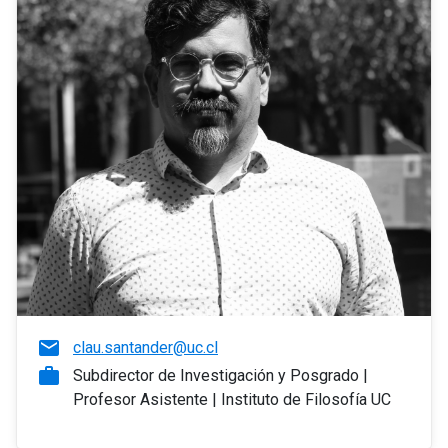
email
clau.santander@uc.cl
work
Subdirector de Investigación y Posgrado |
Profesor Asistente | Instituto de Filosofía UC