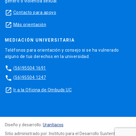
género o violencia sexual.
launch
Contacto para apoyo
launch
Más orientación
MEDIACIÓN UNIVERSITARIA
Teléfonos para orientación y consejo si se ha vulnerado
alguno de tus derechos en la universidad.
phone
(56)95504 1691
phone
(56)95504 1247
launch
Ir a la Oficina de Ombuds UC
Diseño y desarrollo:
Urantiacos
Sitio administrado por: Instituto para el Desarrollo Sustentable