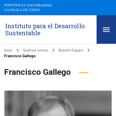
Instituto para el Desarrollo
Sustentable
keyboard_arrow_right
keyboard_arrow_right
keyboard_arrow_right
Inicio
Quiénes somos
Nuestro Equipo
Francisco Gallego
Francisco Gallego