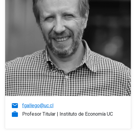
email
fgallego@uc.cl
work
Profesor Titular | Instituto de Economía UC