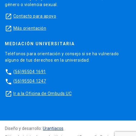
género o violencia sexual.
launch
Contacto para apoyo
launch
Más orientación
MEDIACIÓN UNIVERSITARIA
Teléfonos para orientación y consejo si se ha vulnerado
alguno de tus derechos en la universidad.
phone
(56)95504 1691
phone
(56)95504 1247
launch
Ir a la Oficina de Ombuds UC
Diseño y desarrollo:
Urantiacos