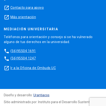
launch
Contacto para apoyo
launch
Más orientación
MEDIACIÓN UNIVERSITARIA
Teléfonos para orientación y consejo si se ha vulnerado
alguno de tus derechos en la universidad.
phone
(56)95504 1691
phone
(56)95504 1247
launch
Ir a la Oficina de Ombuds UC
Diseño y desarrollo:
Urantiacos
Sitio administrado por: Instituto para el Desarrollo Sustentable