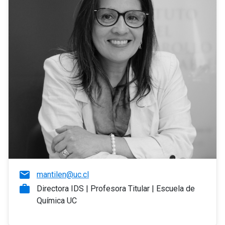
email
mantilen@uc.cl
work
Directora IDS | Profesora Titular | Escuela de
Química UC