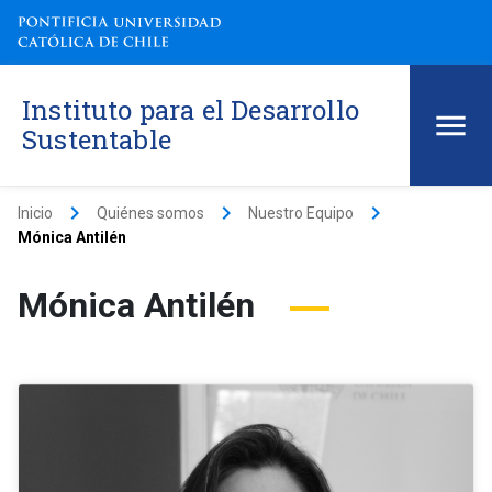
Instituto para el Desarrollo
Sustentable
keyboard_arrow_right
keyboard_arrow_right
keyboard_arrow_right
Inicio
Quiénes somos
Nuestro Equipo
Mónica Antilén
Mónica Antilén