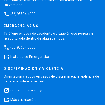
Teléfono para comunicarse con las distintas áreas de la
Universidad.
phone
(56)95504 4000
EMERGENCIAS UC
Teléfono en caso de accidente o situación que ponga en
riesgo tu vida dentro de algún campus.
phone
(56)95504 5000
launch
Ir al sitio de Emergencias
DISCRIMINACIÓN Y VIOLENCIA
Orientación y apoyo en casos de discriminación, violencia de
género o violencia sexual.
launch
Contacto para apoyo
launch
Más orientación