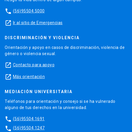
phone
(56)95504 5000
launch
Ir al sitio de Emergencias
DISCRIMINACIÓN Y VIOLENCIA
Orientación y apoyo en casos de discriminación, violencia de
género o violencia sexual.
launch
Contacto para apoyo
launch
Más orientación
MEDIACIÓN UNIVERSITARIA
Teléfonos para orientación y consejo si se ha vulnerado
alguno de tus derechos en la universidad.
phone
(56)95504 1691
phone
(56)95504 1247