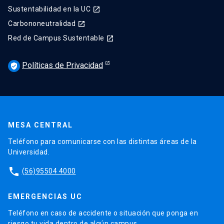
Sustentabilidad en la UC
launch
Carbononeutralidad
launch
Red de Campus Sustentable
launch
Políticas de Privacidad
verified_user
MESA CENTRAL
Teléfono para comunicarse con las distintas áreas de la
Universidad.
phone
(56)95504 4000
EMERGENCIAS UC
Teléfono en caso de accidente o situación que ponga en
riesgo tu vida dentro de algún campus.