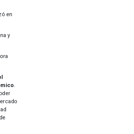
zó en
ena y
dora
el
ómico
.
oder
mercado
dad
 de