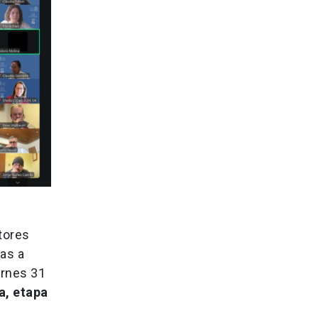
ctores
cas a
ernes 31
a, etapa