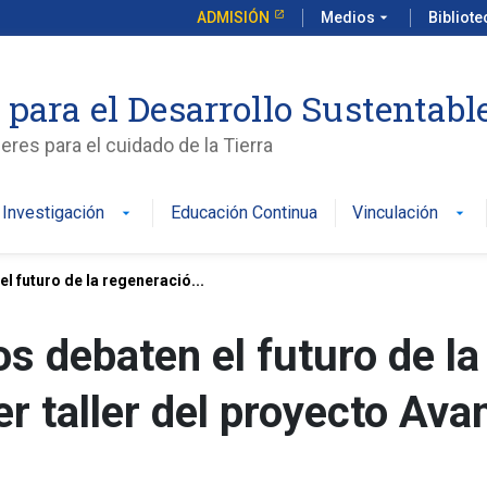
ADMISIÓN
Medios
arrow_drop_down
Bibliot
 para el Desarrollo Sustentabl
es para el cuidado de la Tierra
Investigación
Educación Continua
Vinculación
arrow_drop_down
arrow_drop_down
 futuro de la regeneració...
s debaten el futuro de la
r taller del proyecto Ava