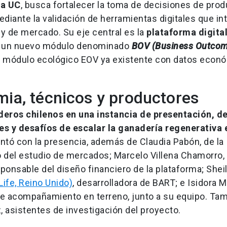
a UC
, busca fortalecer la toma de decisiones de pro
ediante la validación de herramientas digitales que in
y de mercado. Su eje central es la
plataforma digita
 de un nuevo módulo denominado
BOV (Business Outco
l módulo ecológico EOV ya existente con datos econ
ia, técnicos y productores
deros chilenos en una instancia de presentación, d
s y desafíos de escalar la ganadería regenerativa 
contó con la presencia, además de Claudia Pabón, de la
o del estudio de mercados; Marcelo Villena Chamorro, 
sponsable del diseño financiero de la plataforma; She
ife, Reino Unido)
, desarrolladora de BART; e Isidora M
 de acompañamiento en terreno, junto a su equipo. Ta
, asistentes de investigación del proyecto.