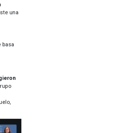
a
iste una
e basa
gieron
grupo
uelo,