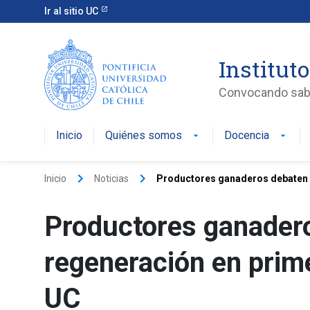
Ir al sitio UC
Instituto
Convocando saber
Inicio
Quiénes somos
Docencia
arrow_drop_down
arrow_drop_down
keyboard_arrow_right
keyboard_arrow_right
Inicio
Noticias
Productores ganaderos debaten el
Productores ganadero
regeneración en prime
UC