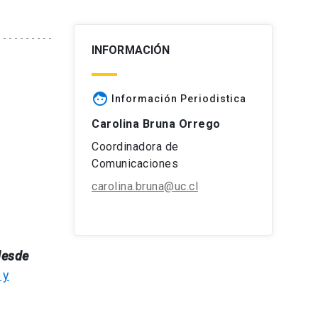
INFORMACIÓN
face
Información Periodistica
Carolina Bruna Orrego
Coordinadora de
Comunicaciones
carolina.bruna@uc.cl
desde
 y