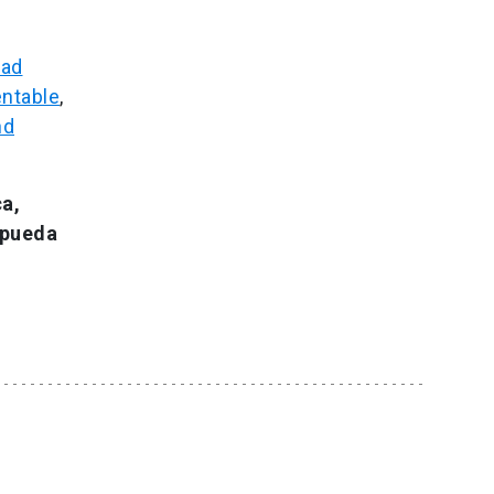
dad
entable
,
nd
ca,
 pueda