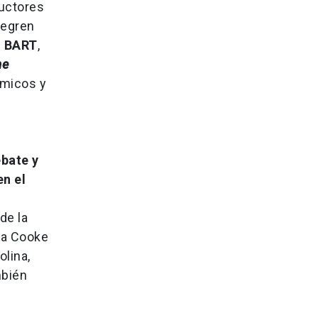
ductores
tegren
l BART
,
me
ómicos y
ebate y
en el
de la
ila Cooke
olina,
mbién