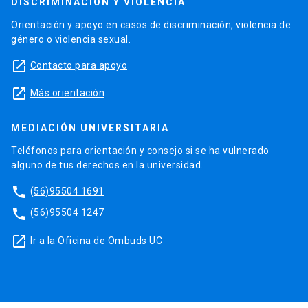
DISCRIMINACIÓN Y VIOLENCIA
Orientación y apoyo en casos de discriminación, violencia de
género o violencia sexual.
launch
Contacto para apoyo
launch
Más orientación
MEDIACIÓN UNIVERSITARIA
Teléfonos para orientación y consejo si se ha vulnerado
alguno de tus derechos en la universidad.
phone
(56)95504 1691
phone
(56)95504 1247
launch
Ir a la Oficina de Ombuds UC