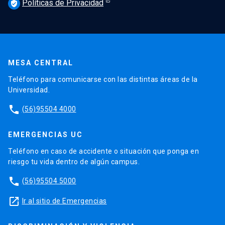
Políticas de Privacidad
verified_user
MESA CENTRAL
Teléfono para comunicarse con las distintas áreas de la
Universidad.
phone
(56)95504 4000
EMERGENCIAS UC
Teléfono en caso de accidente o situación que ponga en
riesgo tu vida dentro de algún campus.
phone
(56)95504 5000
launch
Ir al sitio de Emergencias