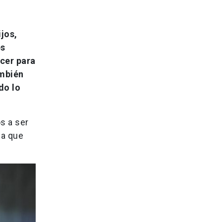
ijos,
es
cer para
ambién
do lo
s a ser
ea que