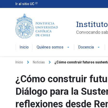
Ir al sitio UC
Instituto
Convocando saber
Inicio
Quiénes somos
Docencia
arrow_drop_down
arrow_drop_down
keyboard_arrow_right
keyboard_arrow_right
Inicio
Noticias
¿Cómo construir futuros sustentab
¿Cómo construir futur
Diálogo para la Susten
reflexiones desde Ren