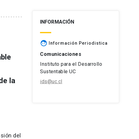
INFORMACIÓN
face
Información Periodistica
Comunicaciones
able
Instituto para el Desarrollo
Sustentable UC
de la
ids@uc.cl
esión del