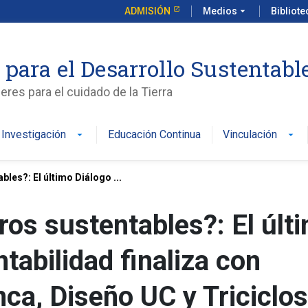
ADMISIÓN
Medios
arrow_drop_down
Bibliot
 para el Desarrollo Sustentabl
es para el cuidado de la Tierra
Investigación
Educación Continua
Vinculación
arrow_drop_down
arrow_drop_down
les?: El último Diálogo ...
os sustentables?: El últ
tabilidad finaliza con
ca, Diseño UC y Triciclos