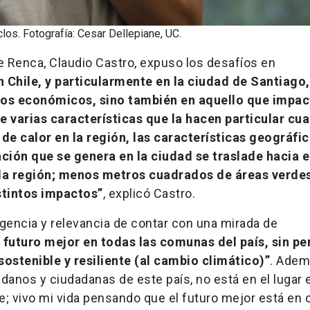
clos. Fotografía: Cesar Dellepiane, UC.
e Renca, Claudio Castro, expuso los desafíos en
n Chile, y particularmente en la ciudad de Santiago,
ctos económicos, sino también en aquello que impac
e varias características que la hacen particular cu
e calor en la región, las características geográfic
ión que se genera en la ciudad se traslade hacia e
 la región; menos metros cuadrados de áreas verde
istintos impactos”
, explicó Castro.
urgencia y relevancia de contar con una mirada de
 futuro mejor en todas las comunas del país, sin pe
ostenible y resiliente (al cambio climático)”
. Ademá
adanos y ciudadanas de este país, no está en el lugar
; vivo mi vida pensando que el futuro mejor está en 