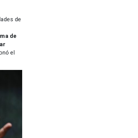
idades de
rma de
ar
ionó el