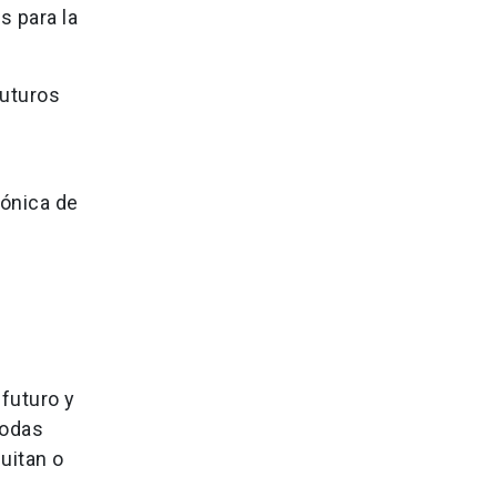
s para la
futuros
rónica de
futuro y
todas
uitan o