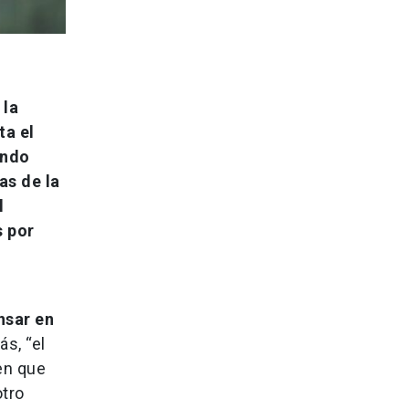
 la
ta el
ando
as de la
l
s por
nsar en
s, “el
 en que
otro