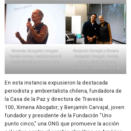
Ximanea Abogabir | Imagen:
Benjamín Carvajal y Ximena
Tomás Andreu, Instituto para el
Abogabir | Imagen: Tomás
Desarrollo Sustentable UC
©
Andreu, Instituto para el
Desarrollo Sustentable UC
©
En esta instancia expusieron la destacada
periodista y ambientalista chilena, fundadora de
la Casa de la Paz y directora de Travesía
100, Ximena Abogabir; y Benjamín Carvajal, joven
fundador y presidente de la Fundación “Uno
punto cinco,” una ONG que promueve la acción