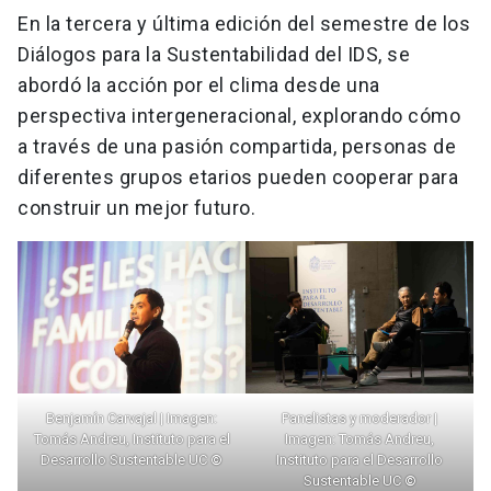
En la tercera y última edición del semestre de los
Diálogos para la Sustentabilidad del IDS, se
abordó la acción por el clima desde una
perspectiva intergeneracional, explorando cómo
a través de una pasión compartida, personas de
diferentes grupos etarios pueden cooperar para
construir un mejor futuro.
Benjamín Carvajal | Imagen:
Panelistas y moderador |
Tomás Andreu, Instituto para el
Imagen: Tomás Andreu,
Desarrollo Sustentable UC
©
Instituto para el Desarrollo
Sustentable UC
©