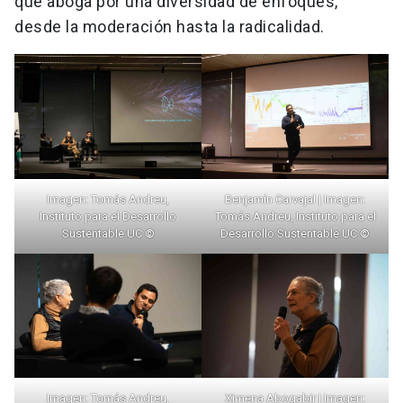
que aboga por una diversidad de enfoques,
desde la moderación hasta la radicalidad.
Imagen: Tomás Andreu,
Benjamín Carvajal | Imagen:
Instituto para el Desarrollo
Tomás Andreu, Instituto para el
Sustentable UC
©
Desarrollo Sustentable UC
©
Imagen: Tomás Andreu,
Ximena Abogabir | Imagen: