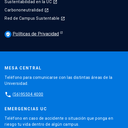
Sustentabilidad en la UC
launch
Carbononeutralidad
launch
Red de Campus Sustentable
launch
Políticas de Privacidad
verified_user
MESA CENTRAL
Teléfono para comunicarse con las distintas áreas de la
Universidad.
phone
(56)95504 4000
EMERGENCIAS UC
Teléfono en caso de accidente o situación que ponga en
riesgo tu vida dentro de algún campus.