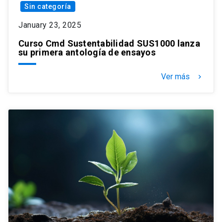
Sin categoría
January 23, 2025
Curso Cmd Sustentabilidad SUS1000 lanza
su primera antología de ensayos
Ver más
keyboard_arrow_right