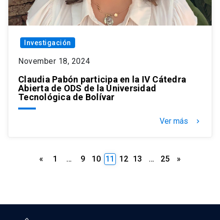
Investigación
November 18, 2024
Claudia Pabón participa en la IV Cátedra
Abierta de ODS de la Universidad
Tecnológica de Bolívar
Ver más
keyboard_arrow_right
Posts
«
1
…
9
10
11
12
13
…
25
»
pagination