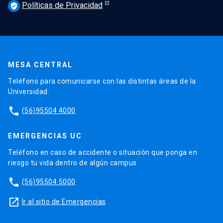
Políticas de Privacidad
verified_user
MESA CENTRAL
Teléfono para comunicarse con las distintas áreas de la
Universidad.
phone
(56)95504 4000
EMERGENCIAS UC
Teléfono en caso de accidente o situación que ponga en
riesgo tu vida dentro de algún campus.
phone
(56)95504 5000
launch
Ir al sitio de Emergencias