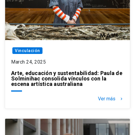
Vinculación
March 24, 2025
Arte, educación y sustentabilidad: Paula de
Solminihac consolida vínculos con la
escena artística australiana
Ver más
keyboard_arrow_right