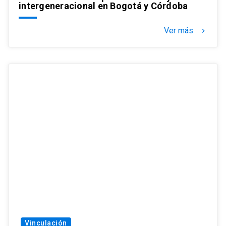
intergeneracional en Bogotá y Córdoba
Ver más
keyboard_arrow_right
Vinculación