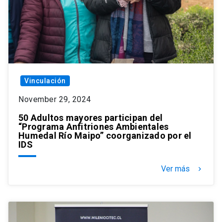
Vinculación
November 29, 2024
50 Adultos mayores participan del
“Programa Anfitriones Ambientales
Humedal Río Maipo” coorganizado por el
IDS
Ver más
keyboard_arrow_right