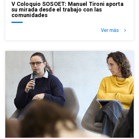
V Coloquio SOSOET: Manuel Tironi aporta
su mirada desde el trabajo con las
comunidades
Ver más
keyboard_arrow_right