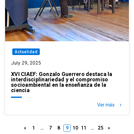
Actualidad
July 29, 2025
XVI CIAEF: Gonzalo Guerrero destaca la
interdisciplinariedad y el compromiso
socioambiental en la enseñanza de la
ciencia
Ver más
keyboard_arrow_right
Posts
«
1
…
7
8
9
10
11
…
25
»