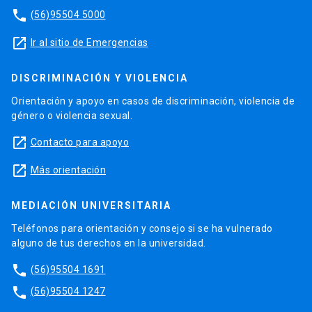
phone
(56)95504 5000
launch
Ir al sitio de Emergencias
DISCRIMINACIÓN Y VIOLENCIA
Orientación y apoyo en casos de discriminación, violencia de
género o violencia sexual.
launch
Contacto para apoyo
launch
Más orientación
MEDIACIÓN UNIVERSITARIA
Teléfonos para orientación y consejo si se ha vulnerado
alguno de tus derechos en la universidad.
phone
(56)95504 1691
phone
(56)95504 1247