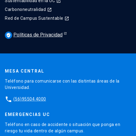
Sustentabilidad en la UC
launch
Carbononeutralidad
launch
Red de Campus Sustentable
launch
Políticas de Privacidad
verified_user
MESA CENTRAL
Teléfono para comunicarse con las distintas áreas de la
Universidad.
phone
(56)95504 4000
EMERGENCIAS UC
Teléfono en caso de accidente o situación que ponga en
riesgo tu vida dentro de algún campus.