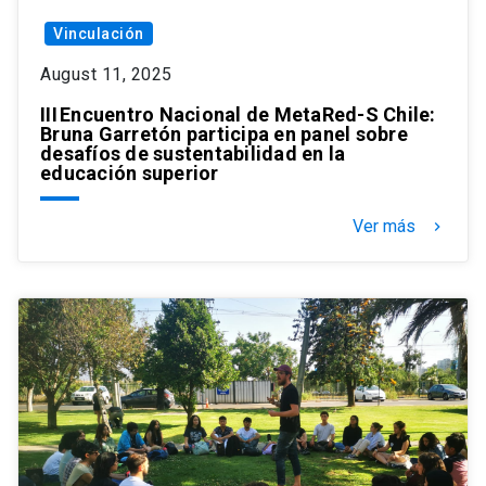
Vinculación
August 11, 2025
III Encuentro Nacional de MetaRed-S Chile:
Bruna Garretón participa en panel sobre
desafíos de sustentabilidad en la
educación superior
Ver más
keyboard_arrow_right