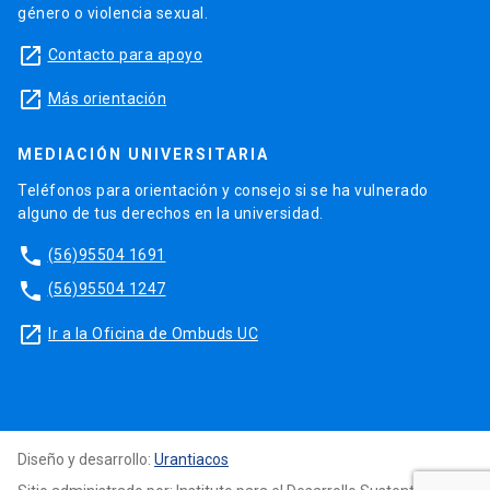
género o violencia sexual.
launch
Contacto para apoyo
launch
Más orientación
MEDIACIÓN UNIVERSITARIA
Teléfonos para orientación y consejo si se ha vulnerado
alguno de tus derechos en la universidad.
phone
(56)95504 1691
phone
(56)95504 1247
launch
Ir a la Oficina de Ombuds UC
Diseño y desarrollo:
Urantiacos