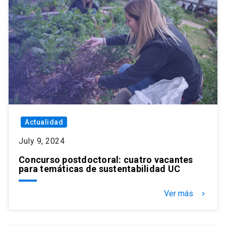
Actualidad
July 9, 2024
Concurso postdoctoral: cuatro vacantes
para temáticas de sustentabilidad UC
Ver más
keyboard_arrow_right