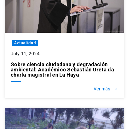
Actualidad
July 11, 2024
Sobre ciencia ciudadana y degradación
ambiental: Académico Sebastián Ureta da
charla magistral en La Haya
Ver más
keyboard_arrow_right