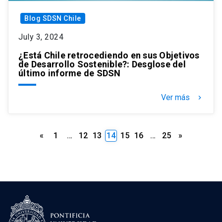
Blog SDSN Chile
July 3, 2024
¿Está Chile retrocediendo en sus Objetivos
de Desarrollo Sostenible?: Desglose del
último informe de SDSN
Ver más
keyboard_arrow_right
Posts
«
1
…
12
13
14
15
16
…
25
»
pagination