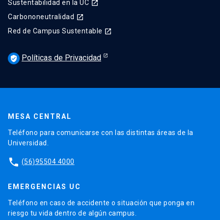
Sustentabilidad en la UC
launch
Carbononeutralidad
launch
Red de Campus Sustentable
launch
Políticas de Privacidad
verified_user
MESA CENTRAL
Teléfono para comunicarse con las distintas áreas de la
Universidad.
phone
(56)95504 4000
EMERGENCIAS UC
Teléfono en caso de accidente o situación que ponga en
riesgo tu vida dentro de algún campus.