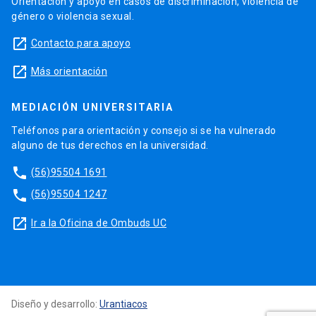
Orientación y apoyo en casos de discriminación, violencia de
género o violencia sexual.
launch
Contacto para apoyo
launch
Más orientación
MEDIACIÓN UNIVERSITARIA
Teléfonos para orientación y consejo si se ha vulnerado
alguno de tus derechos en la universidad.
phone
(56)95504 1691
phone
(56)95504 1247
launch
Ir a la Oficina de Ombuds UC
Diseño y desarrollo:
Urantiacos