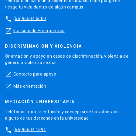
Teléfono en caso de accidente o situación que ponga en
riesgo tu vida dentro de algún campus.
phone
(56)95504 5000
launch
Ir al sitio de Emergencias
DISCRIMINACIÓN Y VIOLENCIA
Orientación y apoyo en casos de discriminación, violencia de
género o violencia sexual.
launch
Contacto para apoyo
launch
Más orientación
MEDIACIÓN UNIVERSITARIA
Teléfonos para orientación y consejo si se ha vulnerado
alguno de tus derechos en la universidad.
phone
(56)95504 1691