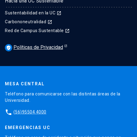
Hacia una UC Sustentable
Sustentabilidad en la UC
launch
Carbononeutralidad
launch
Red de Campus Sustentable
launch
Políticas de Privacidad
verified_user
MESA CENTRAL
Teléfono para comunicarse con las distintas áreas de la
Universidad.
phone
(56)95504 4000
EMERGENCIAS UC