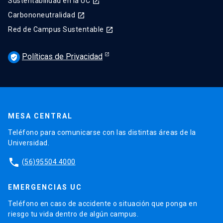
Sustentabilidad en la UC
launch
Carbononeutralidad
launch
Red de Campus Sustentable
launch
Políticas de Privacidad
verified_user
MESA CENTRAL
Teléfono para comunicarse con las distintas áreas de la
Universidad.
phone
(56)95504 4000
EMERGENCIAS UC
Teléfono en caso de accidente o situación que ponga en
riesgo tu vida dentro de algún campus.