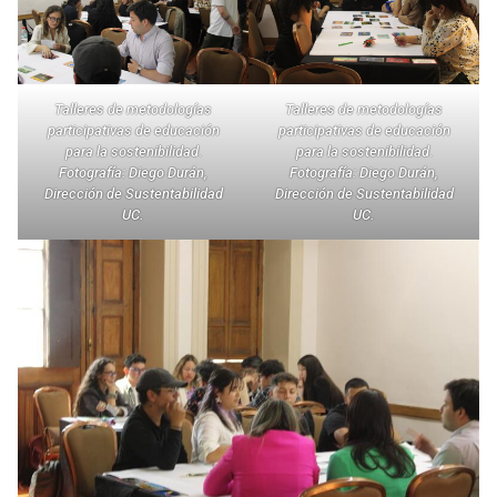
Talleres de metodologías
Talleres de metodologías
participativas de educación
participativas de educación
para la sostenibilidad
.
para la sostenibilidad
.
Fotografía: Diego Durán,
Fotografía: Diego Durán,
Dirección de Sustentabilidad
Dirección de Sustentabilidad
UC.
UC.