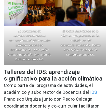
La ceremonia de
El rector Juan Carlos de la
reconocimiento estuvo
Llera estuvo presente en las
enmarcada en el VI Encuentro
actividades del
Latinoamericano de
encuentro.
Fotografía: Karina
Sustentabilidad.
Fotografía:
Fuenzalida, Dirección de
Karina Fuenzalida, Dirección de
Comunicaciones UC.
Comunicaciones UC.
Talleres del IDS: aprendizaje
significativo para la acción climática
Como parte del programa de actividades, el
académico y subdirector de Docencia del
IDS
Francisco Urquiza junto con Pedro Calcagni,
coordinador docente y co-curricular facilitaron