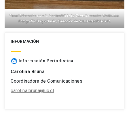
Panel Educación para la Sostenibilidad y Transformación Sistémica.
Fotografía: Diego Durán, Dirección de Sustentabilidad UC.
INFORMACIÓN
face
Información Periodistica
Carolina Bruna
Coordinadora de Comunicaciones
carolina.bruna@uc.cl