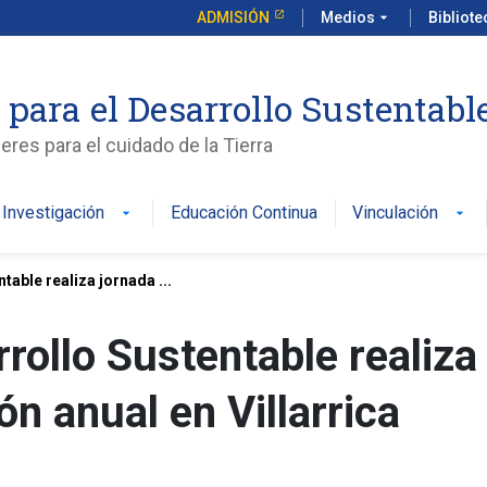
ADMISIÓN
Medios
arrow_drop_down
Bibliot
 para el Desarrollo Sustentabl
es para el cuidado de la Tierra
Investigación
Educación Continua
Vinculación
arrow_drop_down
arrow_drop_down
table realiza jornada ...
rrollo Sustentable realiza
ón anual en Villarrica