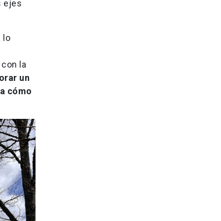
s ejes
 lo
 con la
orar un
ra cómo