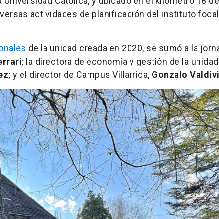
a Universidad Católica, y ubicado en el kilómetro 18 d
diversas actividades de planificación del instituto foca
onales
de la unidad creada en 2020, se sumó a la jorn
rrari
; la directora de economía y gestión de la unida
ez
; y el director de Campus Villarrica,
Gonzalo Valdiv