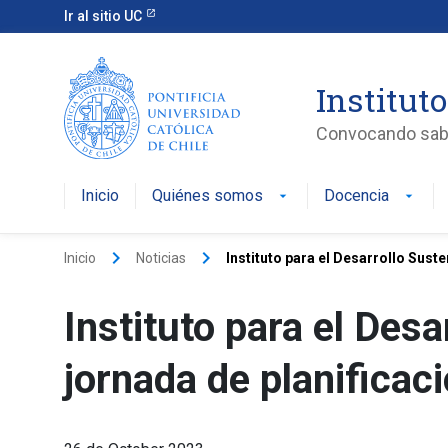
Ir al sitio UC
Instituto
Convocando saber
Inicio
Quiénes somos
Docencia
arrow_drop_down
arrow_drop_down
keyboard_arrow_right
keyboard_arrow_right
Inicio
Noticias
Instituto para el Desarrollo Susten
Instituto para el Desa
jornada de planificaci