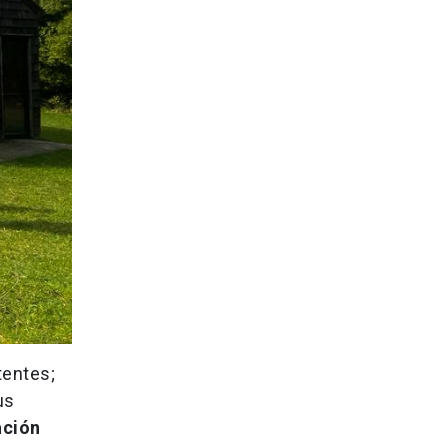
tentes;
us
ación