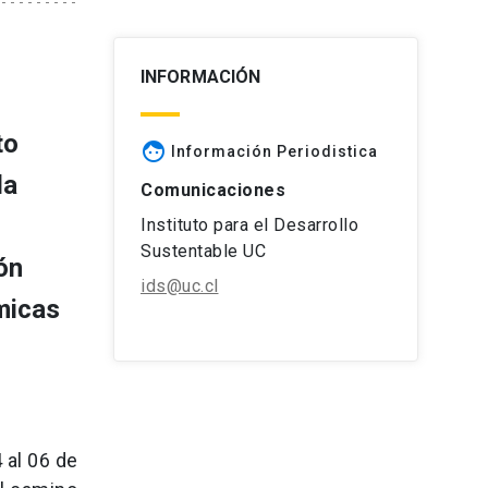
INFORMACIÓN
to
face
Información Periodistica
la
Comunicaciones
Instituto para el Desarrollo
Sustentable UC
ón
ids@uc.cl
micas
 al 06 de