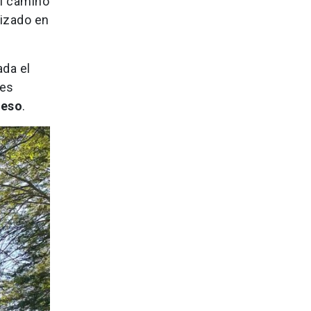
el camino
lizado en
ada el
des
ieso
.