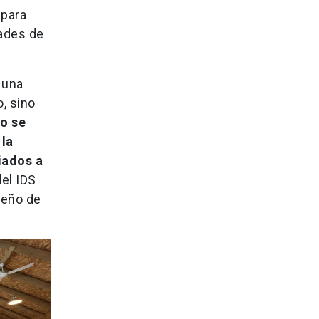
 para
dades de
 una
, sino
o se
 la
iados a
el IDS
seño de