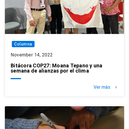
Columna
November 14, 2022
Bitácora COP27: Moana Tepano y una
semana de alianzas por el clima
Ver más
keyboard_arrow_right