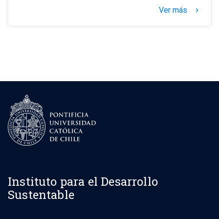
Ver más
keyboard_arrow_right
Instituto para el Desarrollo
Sustentable