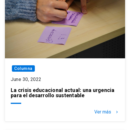
Columna
June 30, 2022
La crisis educacional actual: una urgencia
para el desarrollo sustentable
Ver más
keyboard_arrow_right