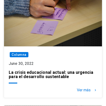
Columna
June 30, 2022
La crisis educacional actual: una urgencia
para el desarrollo sustentable
Ver más
keyboard_arrow_right