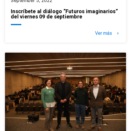
September 5, 2022
Inscríbete al diálogo “Futuros imaginarios”
del viernes 09 de septiembre
Ver más
keyboard_arrow_right